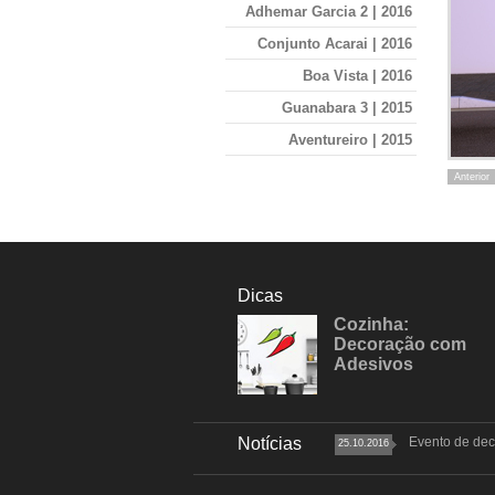
Adhemar Garcia 2 | 2016
Conjunto Acarai | 2016
Boa Vista | 2016
Guanabara 3 | 2015
Aventureiro | 2015
Jardim Paraiso | 2015
Anterior
Residencial Urano | 2015
Paranaguamirim 3 | 2015
Itaum | 2015
Dicas
Paranaguamirim 2 | 2015
Cozinha:
Paranaguamirim | 2015
Decoração com
Adesivos
Guanabara 1 | 2014
Guanabara 2 | 2014
Floresta | 2014
Notícias
Evento de dec
25.10.2016
Vila Flor | 2014
Vila Real | 2014