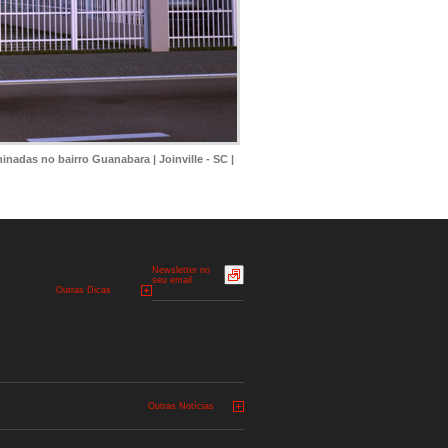
adas no bairro Guanabara | Joinville - SC |
Newsletter no
seu email
Outras Dicas
Outras Notícias