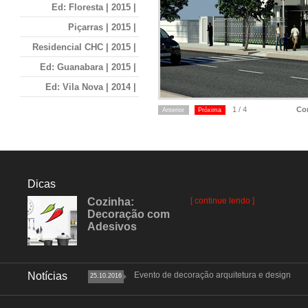
Ed: Floresta | 2015 |
Piçarras | 2015 |
Residencial CHC | 2015 |
Ed: Guanabara | 2015 |
Ed: Vila Nova | 2014 |
Ed: Fernandes | 2014 |
1 / 4
Con
Anterior
Próxima
Ed: Boehmerwald | 2014 |
Ed: Number One | 2014 |
Ed: Piacenza | 2014 |
Dicas
Ed: Daniela | 2014 |
Cozinha:
[ continue lendo ]
Ed: Monterey | 2014 |
Decoração com
Adesivos
Ed: Bora Bora | 2014 |
Ed: Sangiovese | 2014 |
Ed: Dakarai | 2014 |
Notícias
Evento de decoração arquitetura e design
25.10.2016
Ed: Adoratta | 2013 |
Ed: Spazio Vitta | 2013 |