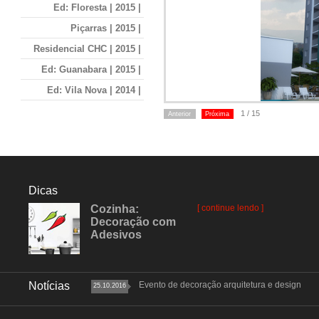
Ed: Floresta | 2015 |
Piçarras | 2015 |
Residencial CHC | 2015 |
Ed: Guanabara | 2015 |
Ed: Vila Nova | 2014 |
Ed: Fernandes | 2014 |
1 / 15
Anterior
Próxima
Ed: Boehmerwald | 2014 |
Ed: Number One | 2014 |
Ed: Piacenza | 2014 |
Dicas
Ed: Daniela | 2014 |
Cozinha:
[ continue lendo ]
Ed: Monterey | 2014 |
Decoração com
Adesivos
Ed: Bora Bora | 2014 |
Ed: Sangiovese | 2014 |
Ed: Dakarai | 2014 |
Notícias
Evento de decoração arquitetura e design
25.10.2016
Ed: Adoratta | 2013 |
Ed: Spazio Vitta | 2013 |