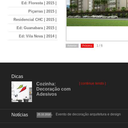
Ed: Floresta | 2015 |
Piçarras | 2015 |
Residencial CHC | 2015 |
Ed: Guanabara | 2015 |
Ed: Vila Nova | 2014 |
Ed: Fernandes | 2014 |
1 / 6
Anterior
Próxima
Ed: Boehmerwald | 2014 |
Ed: Number One | 2014 |
Ed: Piacenza | 2014 |
Dicas
Ed: Daniela | 2014 |
Cozinha:
[ continue lendo ]
Ed: Monterey | 2014 |
Decoração com
Adesivos
Ed: Bora Bora | 2014 |
Ed: Sangiovese | 2014 |
Ed: Dakarai | 2014 |
Notícias
Evento de decoração arquitetura e design
25.10.2016
Ed: Adoratta | 2013 |
Ed: Spazio Vitta | 2013 |